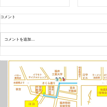
コメント
営業エリア
レンタル収納現場住所
​福井県、福井市、鯖江市、越前市、坂
レイワＢＯＸ２４ 福井店
〒910-0026 福井県福井市光陽
井市
1
コメントを追加…
【期間限定】Sサイズをメチ
福井工業大
ャ「お得」にお借りいただけ
者の皆さん
ます！