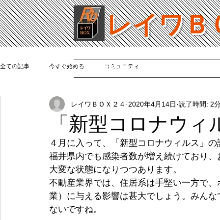
レイワＢ
全ての記事
今すぐ始める
コミュニティ
ホーム
ご利用案内
レイアウト/サイズ
料金/
レイワＢＯＸ２４
2020年4月14日
読了時間: 2
「新型コロナウィ
４月に入って、「新型コロナウィルス」の
福井県内でも感染者数が増え続けており、
大変な状態になりつつあります。
不動産業界では、住居系は手堅い一方で、
業）に与える影響は甚大でしょう。みんな
ないですね。